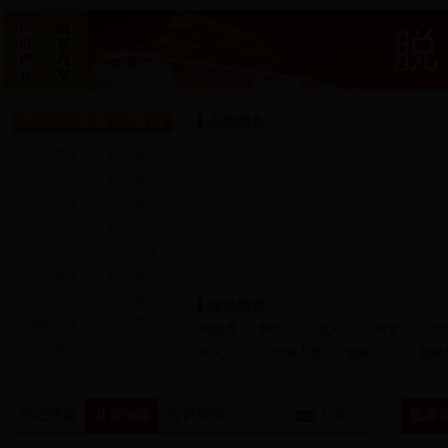
县十三届人民政府第10次常务会会议纪要
1-5
通化乡开展防汛地灾应急演练
四川省残疾人艺术团“励志自强，脱贫奔康”文化扶贫主题巡演走进理县
县十三届人民政府第9次常务会议会议纪要
震后
甘堡乡开展2018年度地质灾害应急演练
理县十三届人民政府第8次常务会议会议纪要
理县人民政府办公室关于进一步加强重大林业有害生物防控工作的通知
理县县城给排水一体化特许经营引入社会资本项目市场测试公告
理县“
理县召开安全生产工作会议
蒲溪
个 人
企 业
部 门
主题服务
理县全面完成2018年通组道路GPS数据采集
理县
职业资格
就业服务
震后十年理县经济得到可持续发展
理县
生育收养
教育服务
2018年1—5月理县旅游接待再创新高
理县
住房保障
兵役服务
阿坝州理县第三次全国农业普查主要数据公报
户籍办理
医疗卫生
省“
司法公正
出境入境
蒲溪乡兑现公益林生态补偿资金72万元
纳税服务
社保服务
“遂理一家亲·共筑小康梦”活动周正式启动
消费维权
交通服务
绿色通道
婚姻家庭
公共事业
驾驶员
学生
老人
妇女
农
社会救助
文化体育
军人
出国人员
残疾人
驾驶
投资者
年检年审
质量监督
其它事务
对外经贸
书记信箱
县长信箱
投诉受理
我要写信
提案
开办设立
企业资质