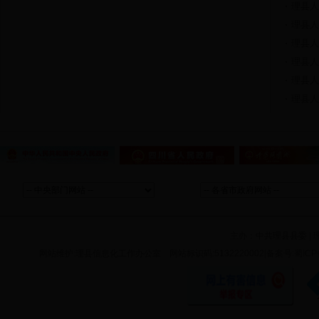
建设管理
环境保护
破产注销
工商管理
安全防护
企业纳税
政府采购
价格管理
州教育局
州公安局
州民政局
州司法局
州财政局
州水务局
州农业局
州林业局
州商务局
州卫生局
州审计局
州体育局
州统计局
州旅游局
州档案局
州气象局
主办：
中共理县县委
|
州国税局
州计生委
网站维护:理县信息化工作办公室 网站标识码:5132220002|备案号:蜀ICP备11