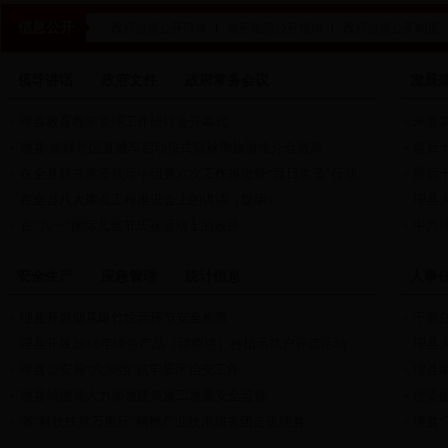
信息公开
政府信息公开目录
政府信息公开指南
政府信息公开制度
领导讲话
政府文件
政府常务会议
发展
理县教育教学管理工作研讨会开幕式
理县·吉祥景区直通车启动仪式暨秋季旅游推介会致辞
震后
在全县脱贫攻坚领导小组第六次工作推进暨“百日攻坚”行动大会上的讲话
震后
在全县八大重点工程推进会上的讲话（提纲）
电影《红色土司》剧组到理县桃坪羌寨取景
在“六一”国际儿童节庆祝活动上的致辞
中共
理县人民政府办公室关于加快推进中央预算内投资项目建设进度的通知
安全生产
应急管理
统计信息
人事
理县人民政府办公室关于提供《理县年鉴》（2018卷）编辑材料的函
震后
理县人民政府办公室关于印发《理县淘汰整治燃煤小锅炉实施方案》的通知
震后
理县开展烟花爆竹经营环节安全检查
干部
理县人民政府办公室关于成立淘汰整治燃煤小锅炉工作领导小组的通知
理县开展2018年绿色产品（甜樱桃）种植示范户评选活动
理县
理县人民政府办公室关于印发《2018年理县政务信息摘要工作方案》的通知
理县公安局“六加强”抓牢景区治安工作
理县
理县城建局大力加强建筑施工质量安全监督
理委组
县十三届人民政府第13次常务会议会议纪要
理县
省“科技扶贫万里行”核桃产业技术服务团走进理县
理县
县十三届人民政府第11次常务会会议纪要
201