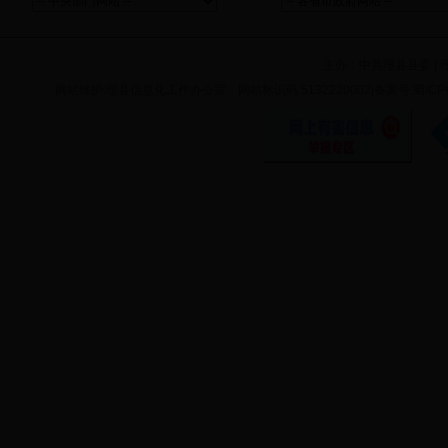
主办：
中共理县县委
|
网站维护:理县信息化工作办公室 网站标识码:5132220002|备案号:蜀ICP备11