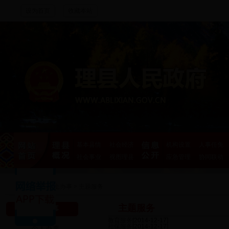
设为首页
收藏本站
基本县情
社会经济
机构设置
人事任免
社会事业
视图理县
应急管理
协同联动
首页
>
网上办事
>
主题服务
主题服务
网上办事
教育服务
[2014-12-17]
社保服务
[2014-12-17]
个人办事