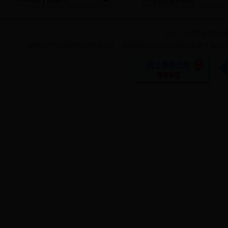
主办：
中共理县县委
|
网站维护:理县信息化工作办公室 网站标识码:5132220002|备案号:蜀ICP备11