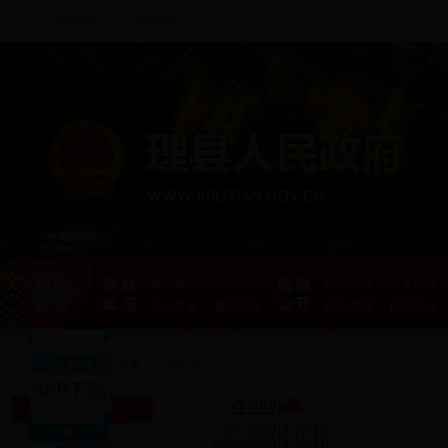
设为首页
收藏本站
基本县情
社会经济
机构设置
人事任免
社会事业
视图理县
应急管理
协同联动
首页
>
网上办事
>
企业办事
企业办事
网上办事
年检年审
[2014-12-17]
质量监督
[2014-12-17]
个人办事