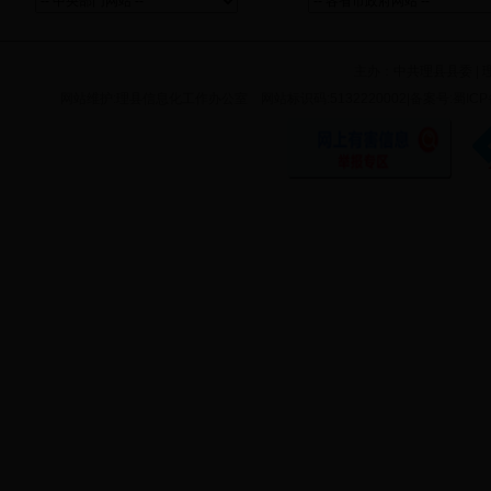
主办：
中共理县县委
|
网站维护:理县信息化工作办公室 网站标识码:5132220002|备案号:蜀ICP备11