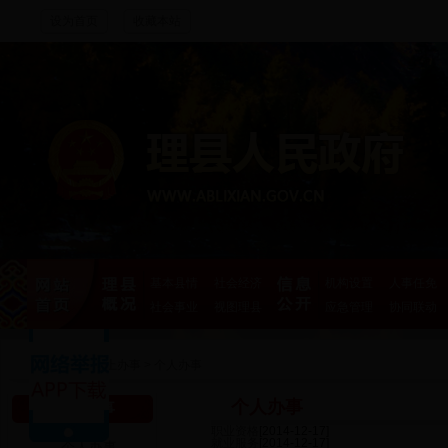
设为首页
收藏本站
基本县情
社会经济
机构设置
人事任免
社会事业
视图理县
应急管理
协同联动
首页
>
网上办事
>
个人办事
个人办事
网上办事
职业资格
[2014-12-17]
就业服务
[2014-12-17]
个人办事