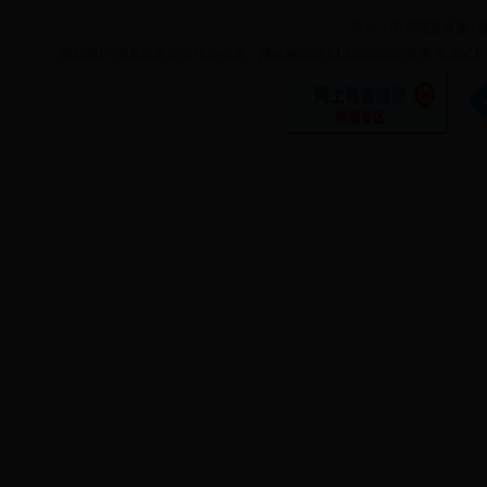
主办：
中共理县县委
|
网站维护:理县信息化工作办公室 网站标识码:5132220002|备案号:蜀ICP备11